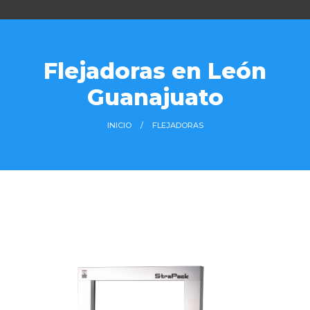
Flejadoras en León
Guanajuato
INICIO
FLEJADORAS