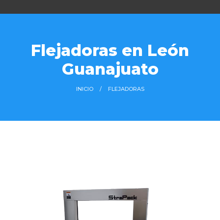
Flejadoras en León
Guanajuato
INICIO
FLEJADORAS