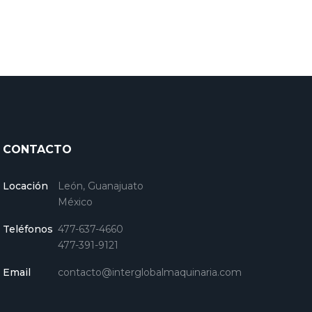
CONTACTO
Locación
León, Guanajuato
México
Teléfonos
477-637-4660
477-391-9121
Email
contacto@interglobalmaquinaria.com