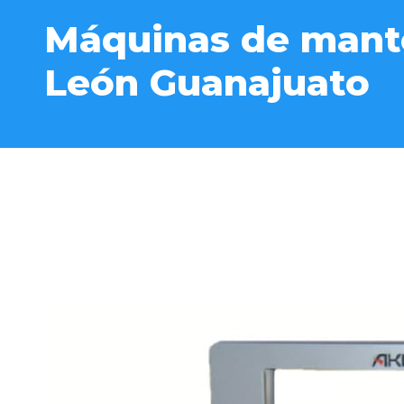
Máquinas de mant
León Guanajuato