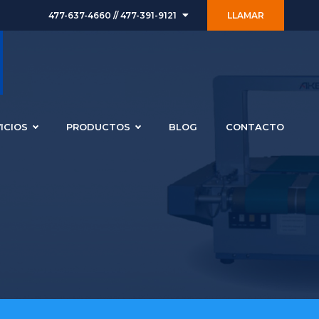
477-637-4660 // 477-391-9121
LLAMAR
ICIOS
PRODUCTOS
BLOG
CONTACTO