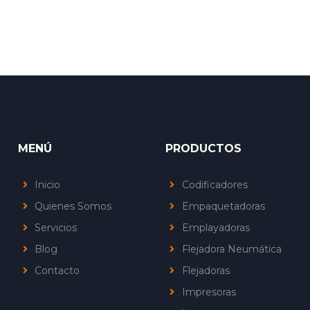
MENÚ
PRODUCTOS
Inicio
Codificadores
Quienes Somos
Empaquetadoras
Servicios
Emplayadoras
Blog
Flejadora Neumática
Contacto
Flejadoras
Impresoras