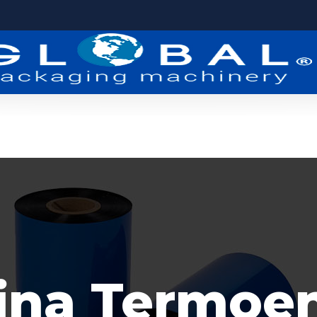
INICIO
QUIENES SOMOS
SERV
fina Termoe