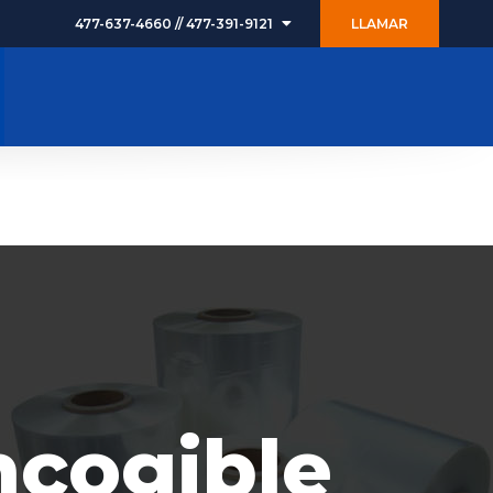
477-637-4660 // 477-391-9121
LLAMAR
ICIOS
PRODUCTOS
BLOG
CONTACTO
ncogible