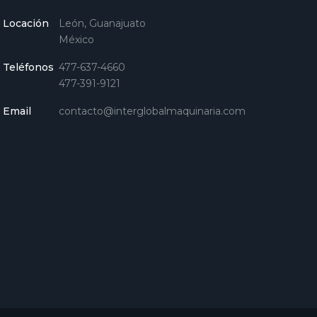
Locación
León, Guanajuato
México
Teléfonos
477-637-4660
477-391-9121
Email
contacto@interglobalmaquinaria.com