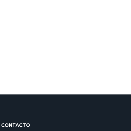
dond
de 
CONTACTO