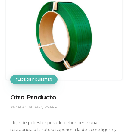
ROBBIN
Otro Producto
INTERGLOBAL MAQUINARIA
El Ribbons puede contener sustrato de cera, resina,
o la mezcla de ambos. En conjunto de una