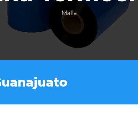
Malla
Guanajuato