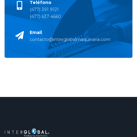
Teléfono
(477) 391 9121
(477) 637 4660
Email
contacto@interglobalmaquinaria.com