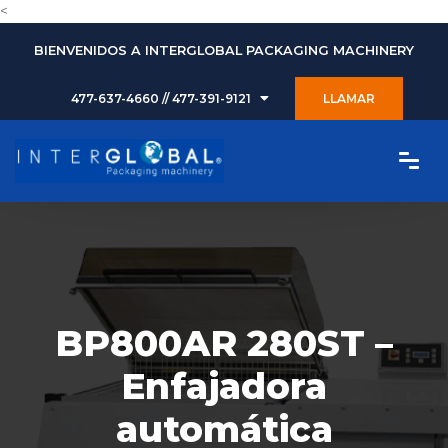
<
BIENVENIDOS A INTERGLOBAL PACKAGING MACHINERY
477-637-4660 // 477-391-9121
LLAMAR
BP800AR 280ST –
Enfajadora
automática