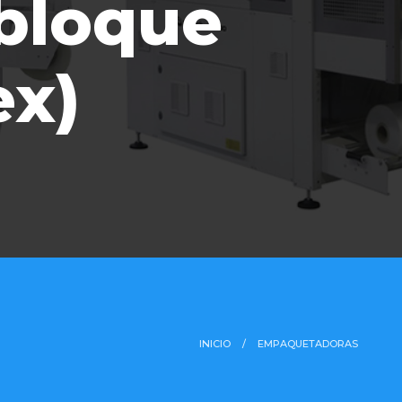
bloque
ex)
INICIO
EMPAQUETADORAS