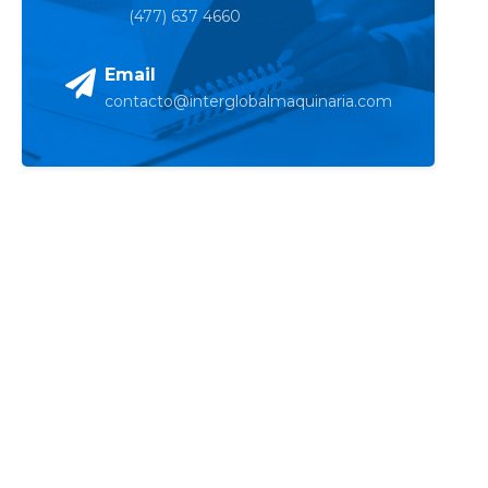
(477) 637 4660
Email
contacto@interglobalmaquinaria.com