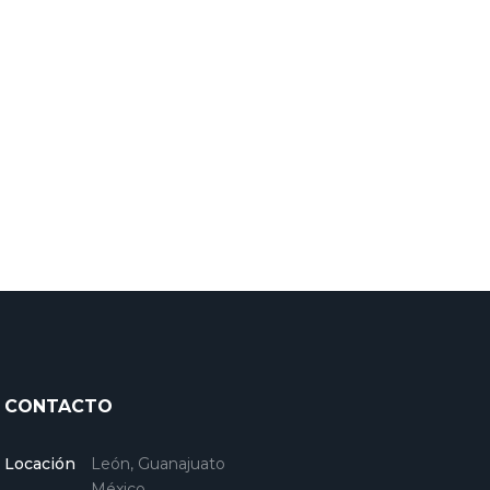
CONTACTO
Locación
León, Guanajuato
México