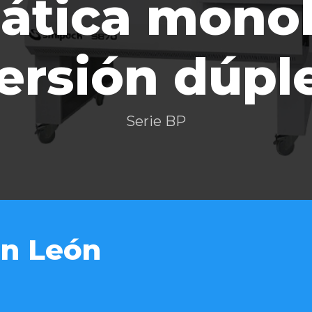
ática mono
ersión dúpl
Serie BP
n León