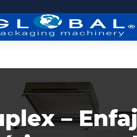
INICIO
QUIENES SOMOS
SERV
plex – Enfa