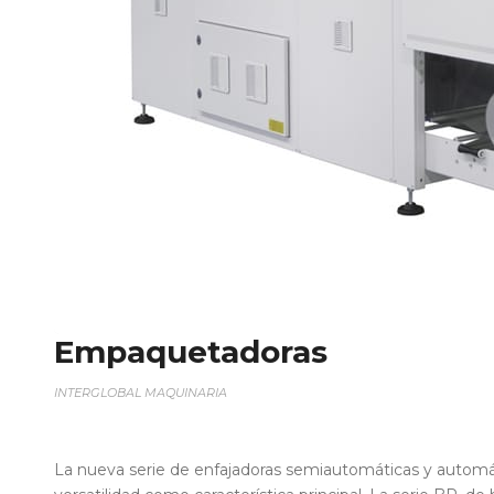
Empaquetadoras
INTERGLOBAL MAQUINARIA
La nueva serie de enfajadoras semiautomáticas y automá